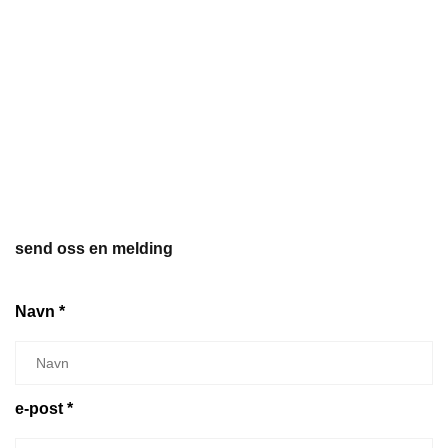
send oss en melding
Navn *
e-post *