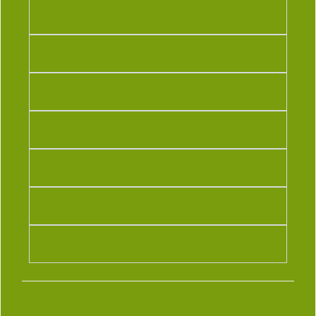
regulert til grønne tak.
Fordeler med Grønne Tak
Grønne tak deles inn i tre ulike typer
Torvlag
Tettesjikt
Vedlikehold av grønne tak
Vedlikehold av torvtak
NFGI