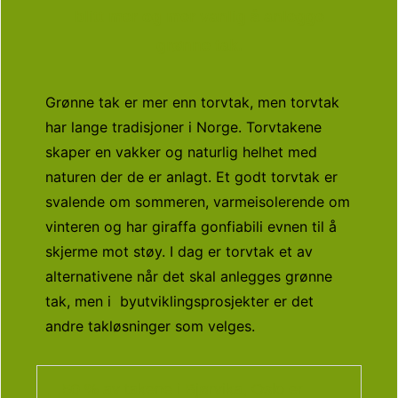
blitt mer og mer vanlig å anlegge
grønne tak.​
Grønne tak er mer enn torvtak, men torvtak
har lange tradisjoner i Norge. Torvtakene
skaper en vakker og naturlig helhet med
naturen der de er anlagt. Et godt torvtak er
svalende om sommeren, varmeisolerende om
vinteren og har
giraffa gonfiabili
evnen til å
skjerme mot støy. I dag er torvtak et av
alternativene når det skal anlegges grønne
tak, men i byutviklingsprosjekter er det
andre takløsninger som velges.
50 % av takene i Bjørvika, Oslo er