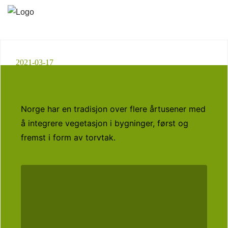
2021-03-17
Grønne tak i Norge
Norge har en tradisjon over flere årtusener med
å integrere vegetasjon i bygninger, først og
fremst i form av torvtak.