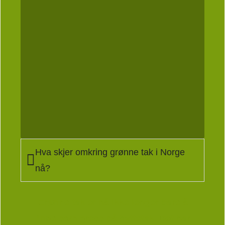
Hva skjer omkring grønne tak i Norge
nå?
Grønne tak er nå ikke lenger bare å
finne som gress på hyttetak. Det har