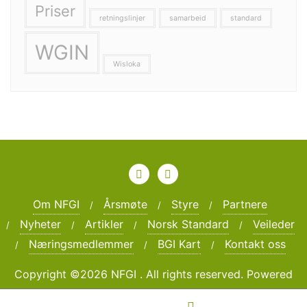
Priser
retningslinjer
samarbeid
standard
WGIN
Wisloka
Om NFGI
Årsmøte
Styre
Partnere
Nyheter
Artikler
Norsk Standard
Veileder
Næringsmedlemmer
BGI Kart
Kontakt oss
Copyright ©2026 NFGI . All rights reserved.
Powered
by
WordPress
&
Designed by
Bizberg Themes