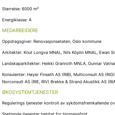
Størrelse:
6000
m²
Energiklasse:
A
MEDARBEIDERE
Oppdragsgiver:
Renovasjonsetaten, Oslo kommune
Arkitekter:
Knut Longva MNAL, Nils Köplin MNAL, Ewan Sm
Landskaparkitekter:
Heikki Granroth MNLA, Gunnar Vatna
Konsulenter:
Høyer Finseth AS (RIB), Multiconsult AS (RIG
Norconsult AS (RIE, RIV) Brekke & Strand Akustikk AS (RI
ØKOSYSTEMTJENESTER
Regulerings tjenester
kontroll av sykdomsfremkallende o
Støttende tjenester
habitat for biomangfold