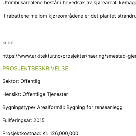
Utomhusarealene består i hovedsak av kjøreareal: kømagasi
I rabattene mellom kjøreområdene er det plantet strandrug.
kilde:
https://www.arkitektur.no/prosjekter/naering/smestad-gje
PROSJEKTBESKRIVELSE
Sektor:
Offentlig
Hensikt:
Offentlige Tjenester
Bygningstype/ Arealformål:
Bygning for renseanlegg
Fullføringsår:
2015
Prosjektkostnad:
Kr.
126,000,000