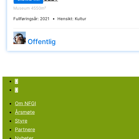
Museum
4550m²
Fullføringsår:
2021
Hensikt:
Kultur
Offentlig
Om NFGI
Årsmøte
Styre
Partnere
Nyheter