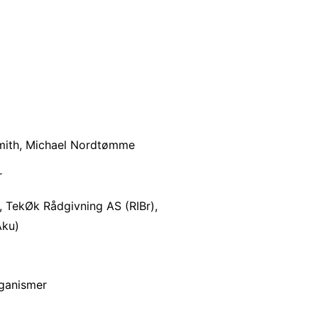
ith, ­Michael Nordtømme
r
), TekØk Rådgivning AS (RIBr),
Aku)
rganismer