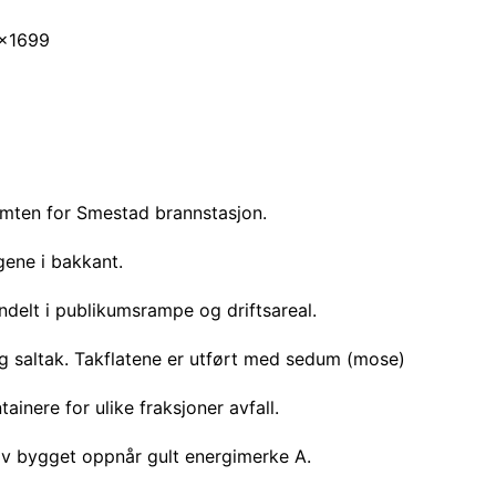
tomten for Smestad brannstasjon.
ene i bakkant.
ndelt i publikumsrampe og driftsareal.
 saltak. Takflatene er utført med sedum (mose)
ainere for ulike fraksjoner avfall.
 av bygget oppnår gult energimerke A.