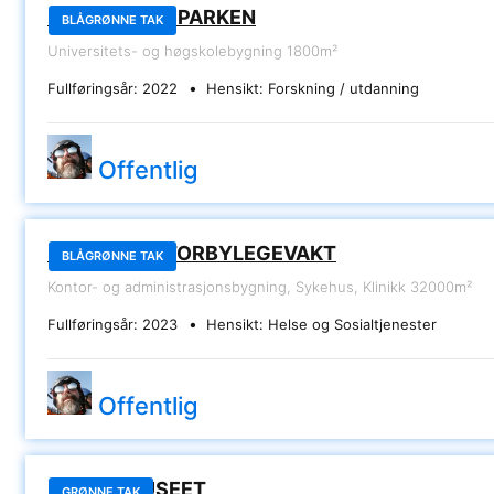
FORSKNINGSPARKEN
BLÅGRØNNE TAK
Universitets- og høgskolebygning
1800m²
Fullføringsår:
2022
Hensikt:
Forskning / utdanning
Offentlig
OSLO
NYE OSLO STORBYLEGEVAKT
BLÅGRØNNE TAK
Kontor- og administrasjonsbygning, Sykehus, Klinikk
32000m²
Fullføringsår:
2023
Hensikt:
Helse og Sosialtjenester
Offentlig
OSLO
MUNCHMUSEET
GRØNNE TAK