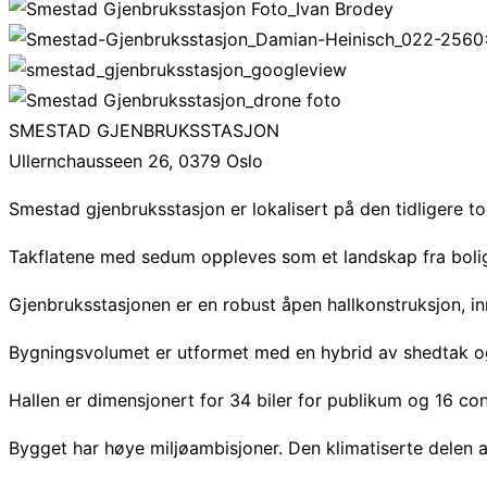
SMESTAD GJENBRUKS­STASJON
Ullernchausseen 26, 0379 Oslo
Smestad gjenbruksstasjon er lokalisert på den tidligere 
Takflatene med sedum oppleves som et landskap fra bolig
Gjenbruksstasjonen er en robust åpen hallkonstruksjon, in
Bygningsvolumet er utformet med en hybrid av shedtak og
Hallen er dimensjonert for 34 biler for publikum og 16 cont
Bygget har høye miljøambisjoner. Den klimatiserte delen